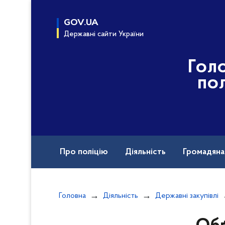
до
основного
GOV.UA
вмісту
Державні сайти України
Гол
пол
Про поліцію
Діяльність
Громадян
Воєнні злочини рф
Головна
Діяльність
Державні закупівлі