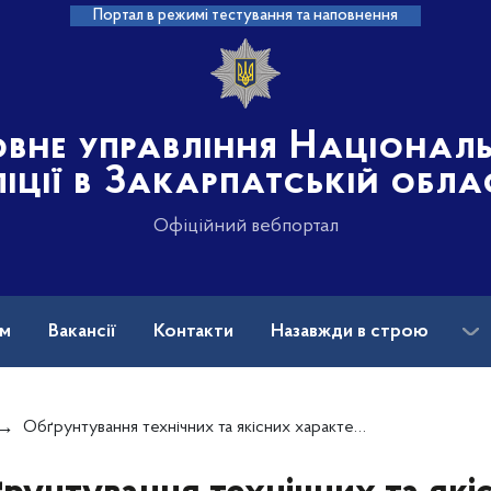
Портал в режимі тестування та наповнення
овне управління Націонал
іції в Закарпатській обла
Офіційний вебпортал
ам
Вакансії
Контакти
Назавжди в строю
Обґрунтування технічних та якісних характеристик предмета закупівлі, розміру бюджетного призначення, очікуваної вартості предмета закупівлі (2)