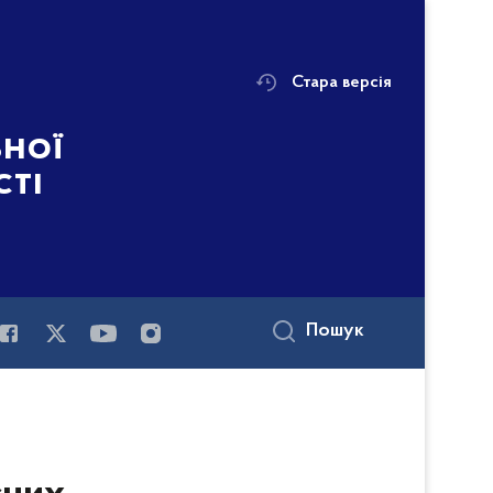
Стара версія
ьної
сті
Пошук