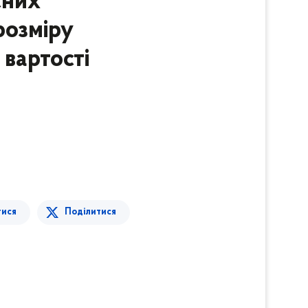
сних
розміру
вартості
тися
Поділитися