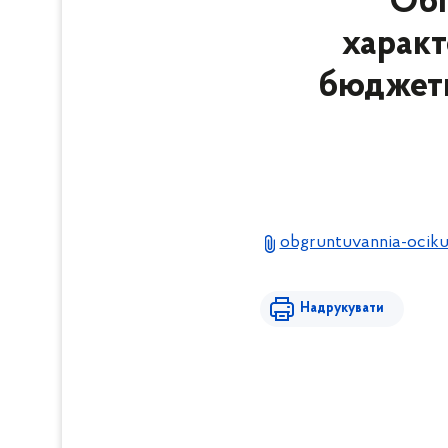
Обґ
характ
бюджетн
obgruntuvannia-ociku
Надрукувати