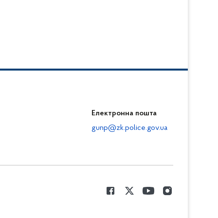
Електронна пошта
gunp@zk.police.gov.ua