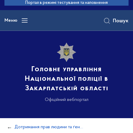
до
Портал в режимі тестування та наповнення
основного
вмісту
Меню
Пошук
Головне управління
Національної поліції в
Закарпатській області
Офіційний вебпортал
Дотримання прав людини та ґендерної політики