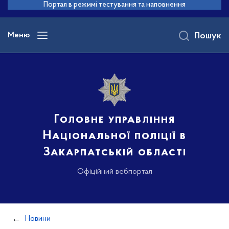
до
Портал в режимі тестування та наповнення
основного
вмісту
Меню
Пошук
Головне управління
Національної поліції в
Закарпатській області
Офіційний вебпортал
Новини