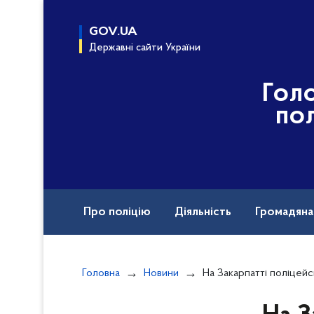
до
основного
GOV.UA
вмісту
Державні сайти України
Гол
пол
Про поліцію
Діяльність
Громадян
Воєнні злочини рф
Головна
Новини
На Закарпатті поліцейські п