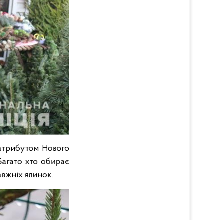
 атрибутом Нового
Багато хто обирає
авжніх ялинок.