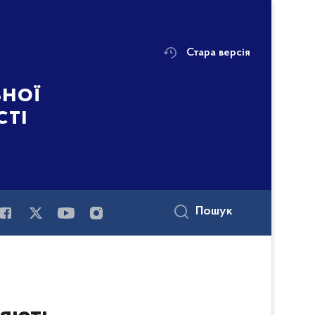
Стара версія
ьної
сті
Пошук