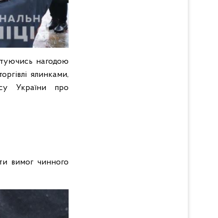
истуючись нагодою
оргівлі ялинками,
ксу України про
ати вимог чинного