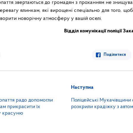
рпаття звертаються до громадян з проханням не знищув
еревагу ялинкам, які вирощені спеціально для того, що
творити новорічну атмосферу у вашій оселі.
Відділ комунікації поліції За
Поділитися
Наступна
рпаття радо допомогли
Поліцейські Мукачівщини оперативно
ам прикрасити їх
розкрили крадіжку з автом
у красуню