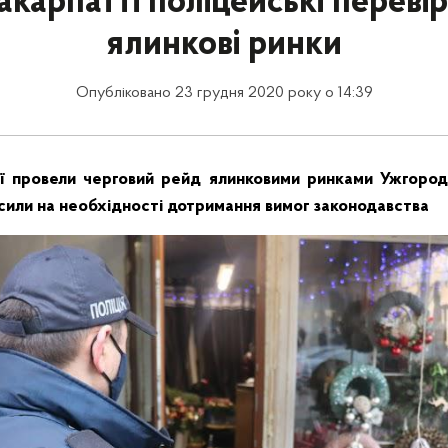
акарпатті поліцейські переві
ялинкові ринки
Опубліковано 23 грудня 2020 року о 14:39
ії провели черговий рейд ялинковими ринками Ужгород
сили на необхідності дотримання вимог законодавства