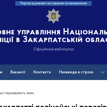
Портал в режимі тестування та наповнення
овне управління Націонал
іції в Закарпатській обла
Офіційний вебпортал
ам
Вакансії
Контакти
Назавжди в строю
еревіряють ялинкові ринки