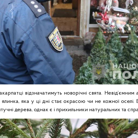
акарпатці відзначатимуть новорічні свята. Невід’ємним
 ялинка, яка у ці дні стає окрасою чи не кожної оселі. 
тучні дерева, однак є і прихильники натуральних та спр