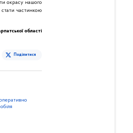
ати окрасу нашого
б стати частинкою
карпатської області
Поділитися
обіля