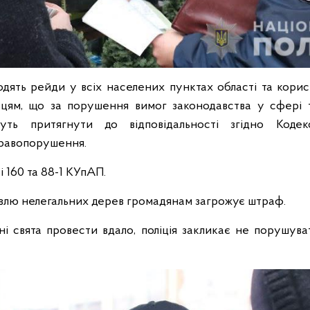
одять рейди у всіх населених пунктах області та кор
цям, що за порушення вимог законодавства у сфері т
уть притягнути до відповідальності згідно Коде
правопорушення.
і 160 та 88-1 КУпАП.
івлю нелегальних дерев громадянам загрожує штраф.
ні свята провести вдало, поліція закликає не порушув