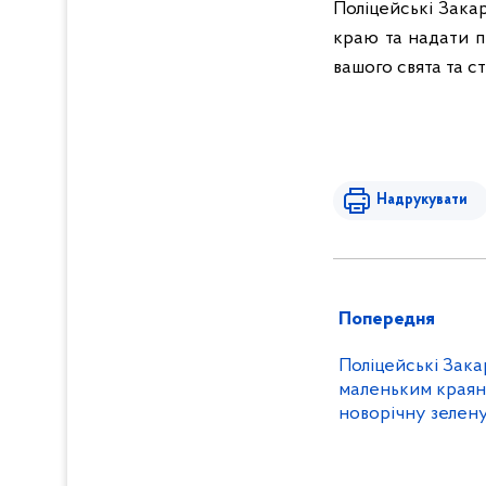
Поліцейські Зака
краю та надати п
вашого свята та с
Надрукувати
Попередня
Поліцейські Зака
маленьким краян
новорічну зелен