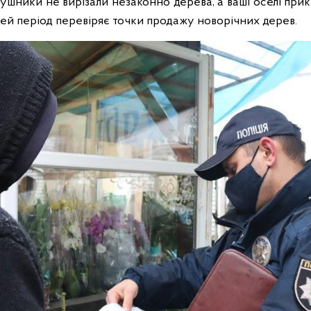
рушники не вирізали незаконно дерева, а ваші оселі прик
 цей період перевіряє точки продажу новорічних дерев.