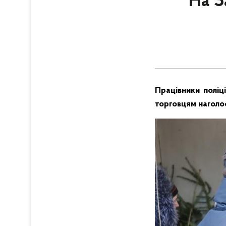
На З
Працівники поліц
торговцям наголо