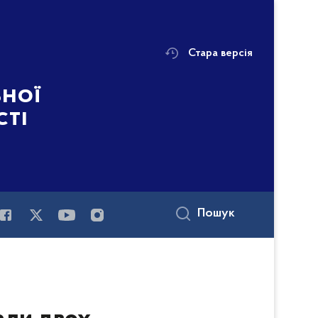
Стара версія
ьної
сті
Пошук