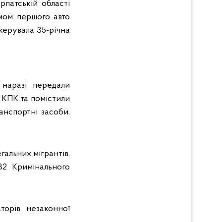
патській області
ом першого авто
керувала 35-річна
 наразі передали
8 КПК та помістили
анспортні засоби,
альних мігрантів,
332 Кримінального
торів незаконної