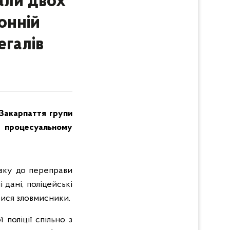
али двох
онній
егалів
 Закарпаття групи
 у процесуальному
овку до переправи
дані, поліцейські
тися зловмисники.
 поліції спільно з