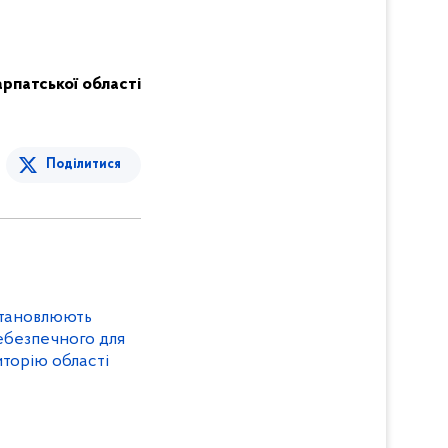
карпатської області
Поділитися
становлюють
ебезпечного для
иторію області