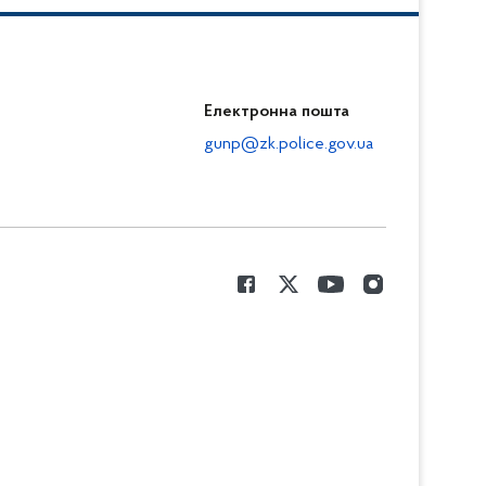
Електронна пошта
gunp@zk.police.gov.ua