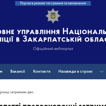
Портал в режимі тестування та наповнення
овне управління Націонал
іції в Закарпатській обла
Офіційний вебпортал
ам
Вакансії
Контакти
Назавжди в строю
яння у незаконній переправі через кордон групи нелегалів