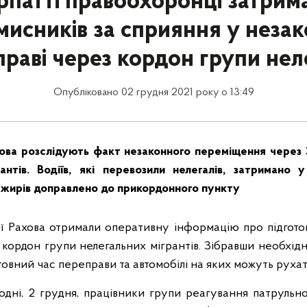
рпатті правоохоронці затрим
мисників за сприяння у незак
раві через кордон групи нел
Опубліковано 02 грудня 2021 року о 13:49
ахова розслідують факт незаконного переміщення через
антів. Водіїв, які перевозили нелегалів, затримано
сажирів доправлено до прикордонного пункту
ії Рахова отримали оперативну інформацію про підгот
кордон групи нелегальних мігрантів. Зібравши необхідні 
товний час переправи та автомобілі на яких можуть руха
годні, 2 грудня, працівники групи реагування патрульної