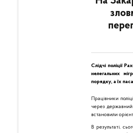
На Зака
злов
переп
Слідчі поліції Р
нелегальних мігр
порядку, а їх па
Працівники поліц
через державний 
встановили орієн
В результаті, сьо