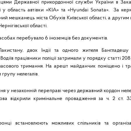
вцями Державної прикордонної служби України в Закар
і у область автівки «КІА» та «Hyundai Sonata».
За керм
ний мешканець міста Обухів Київської області, а другим 
ернігівської області.
асобах перебувало 6 іноземців без документів.
Пакистану, двох Індії та одного жителя Бангладешу
одіїв працівники поліції затримали у порядку статті 20
часового тримання. На арешт майданчик поміщено і тр
групу нелегалів.
ня у незаконній переправі через державний кордон нелег
ахова відкрили кримінальне провадження за ч. 2 ст. 
ронці встановлюють можливих спільників та організа