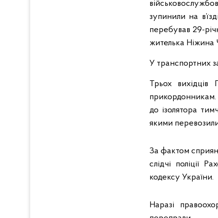
військовослужбо
зупинили на в’їзд
перебував 29-річ
жителька Ніжина Ч
У транспортних з
Трьох вихідців 
прикордонникам. В
до ізолятора тим
якими перевозили 
За фактом сприян
слідчі поліції Р
кодексу України.
Наразі правоохо