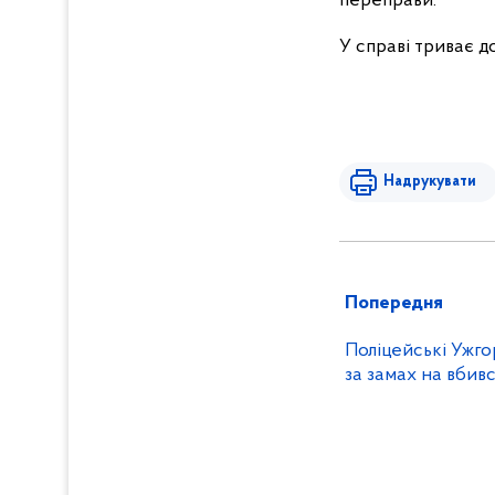
переправи.
У справі триває д
Надрукувати
Попередня
Поліцейські Ужг
за замах на вбив