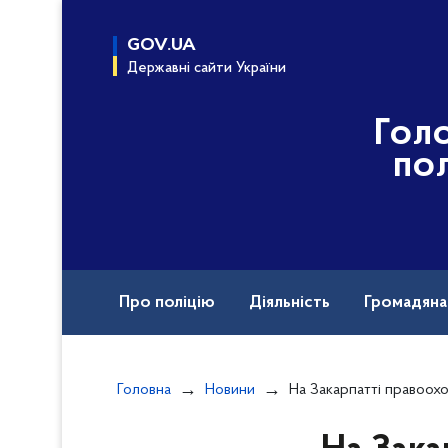
до
основного
GOV.UA
вмісту
Державні сайти України
Гол
пол
Про поліцію
Діяльність
Громадян
Воєнні злочини рф
Головна
Новини
На Закарпатті правоохоронці затримали двох зловмисників за спри