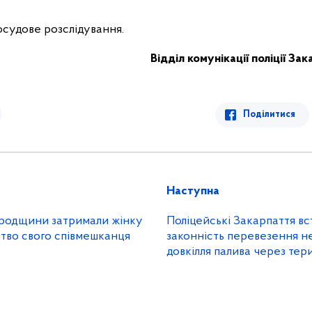
осудове розслідування.
Відділ комунікації поліції За
Поділитися
Наступна
ородщини затримали жінку
Поліцейські Закарпаття в
ство свого співмешканця
законність перевезення н
довкілля палива через тер