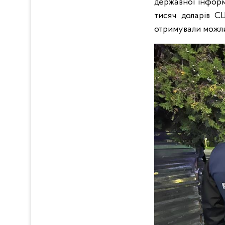
державної інформ
тисяч доларів СШ
отримували можли