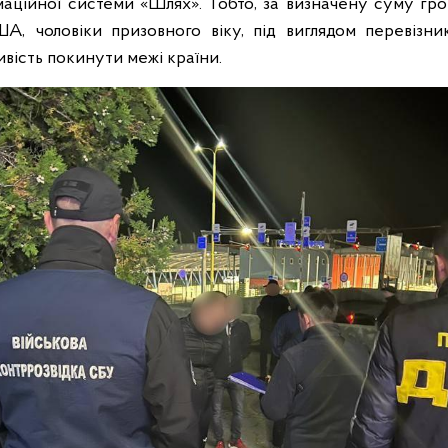
аційної системи «Шлях». Тобто, за визначену суму гр
А, чоловіки призовного віку, під виглядом перевізник
вість покинути межі країни.