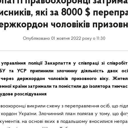
патті правоохоронці затрим
сників, які за 8000 $ переп
ержкордон чоловіків призовн
Опубліковано 01 жовтня 2022 року о 11:30
 управління поліції Закарпаття у співпраці зі співробіт
БУ та УСР припинили злочинну діяльність двох осі
через держкордон чоловіків призовного віку. Жите
емної країни затримали та помістили до ізолятора тимчас
судове розслідування
воохоронці викрили схему з переправлення осіб, що підля
кордон України. Злочинний план полягав у тому, що фі
кументів, на основі яких в подальшому вносилися неправ