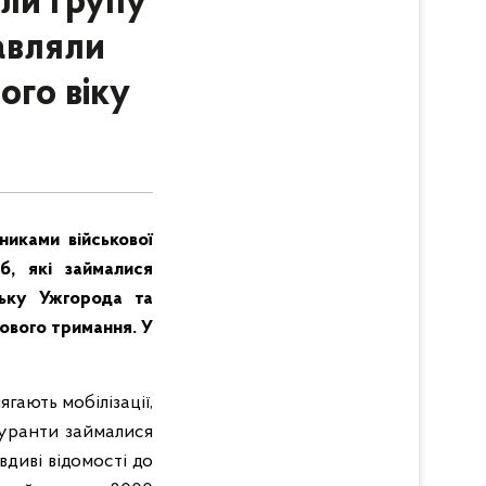
али групу
равляли
ого віку
никами військової
б, які займалися
льку Ужгорода та
ового тримання. У
гають мобілізації,
гуранти займалися
диві відомості до