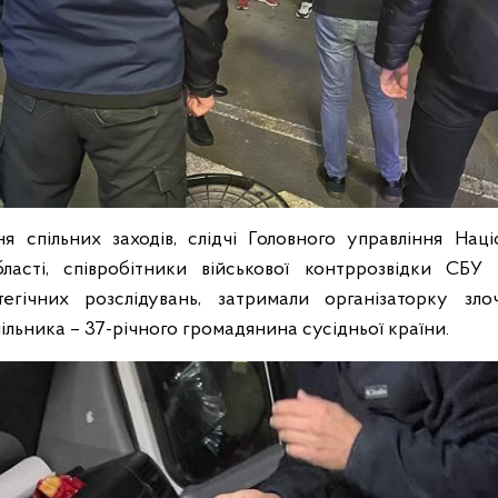
я спільних заходів, слідчі Головного управління Націо
бласті, співробітники військової контррозвідки СБУ
тегічних розслідувань, затримали організаторку зл
спільника – 37-річного громадянина сусідньої країни.