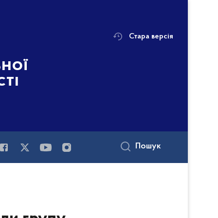
Стара версія
ьної
сті
Пошук