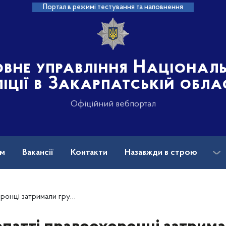
Портал в режимі тестування та наповнення
овне управління Націонал
іції в Закарпатській обла
Офіційний вебпортал
ам
Вакансії
Контакти
Назавжди в строю
00 $ переправляли через держкордон чоловіків призовного віку