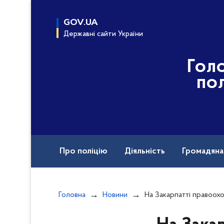
до
основного
GOV.UA
вмісту
Державні сайти України
Гол
пол
Про поліцію
Діяльність
Громадян
Воєнні злочини рф
Головна
Новини
На Закарпатті правоохоронці затримали групу зловмисників, які за 80