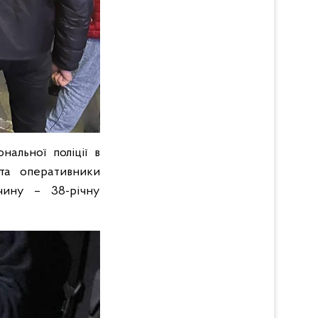
нальної поліції в
 та оперативники
очину – 38-річну