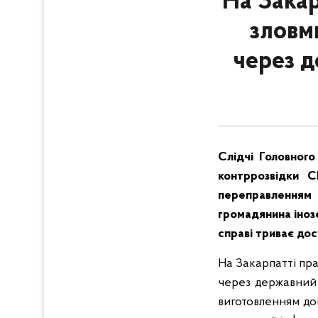
На Закар
зловми
через д
Слідчі Головного
контррозвідки С
переправленням 
громадянина іноз
справі триває до
На Закарпатті пра
через державний 
виготовленням до