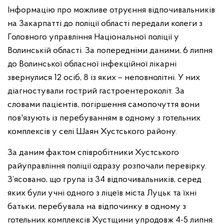
Інформацію про можливе отруєння відпочивальників
на Закарпатті до поліції області передали колеги з
Головного управління Національної поліції у
Волинській області. За попередніми даними, 6 липня
до Волинської обласної інфекційної лікарні
звернулися 12 осіб, 8 із яких – неповнолітні. У них
діагностували гострий гастроентероколіт. За
словами пацієнтів, погіршення самопочуття вони
пов'язують із перебуванням в одному з готельних
комплексів у селі Шаян Хустського району.
За даним фактом співробітники Хустського
райуправління поліції одразу розпочали перевірку.
З’ясовано, що група із 34 відпочивальників, серед
яких були учні одного з ліцеїв міста Луцьк та їхні
батьки, перебувала на відпочинку в одному з
готельних комплексів Хустщини упродовж 4-5 липня.