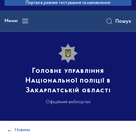
до
Портал в режимі тестування та наповнення
основного
вмісту
Меню
Пошук
Головне управління
Національної поліції в
Закарпатській області
Офіційний вебпортал
Новини