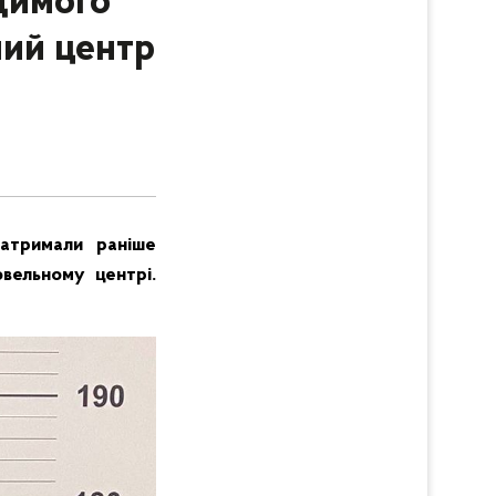
димого
ний центр
затримали раніше
овельному центрі.