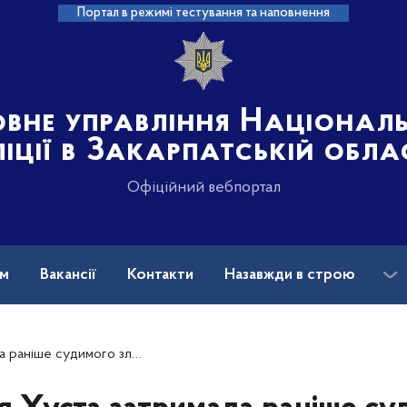
Портал в режимі тестування та наповнення
овне управління Націонал
іції в Закарпатській обла
Офіційний вебпортал
ам
Вакансії
Контакти
Назавжди в строю
ика, який обікрав торговельний центр у місті