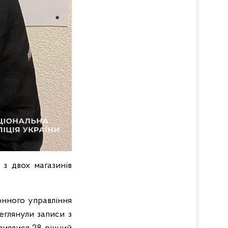
 з двох магазинів
онного управління
реглянули записи з