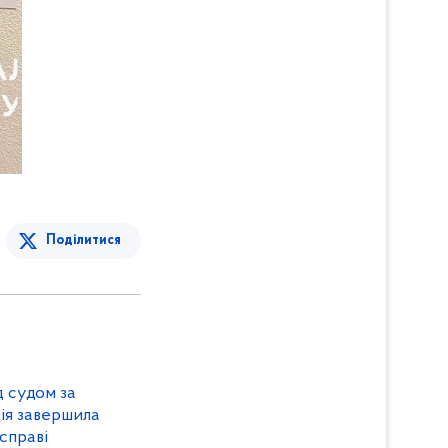
Поділитися
 судом за
ія завершила
справі