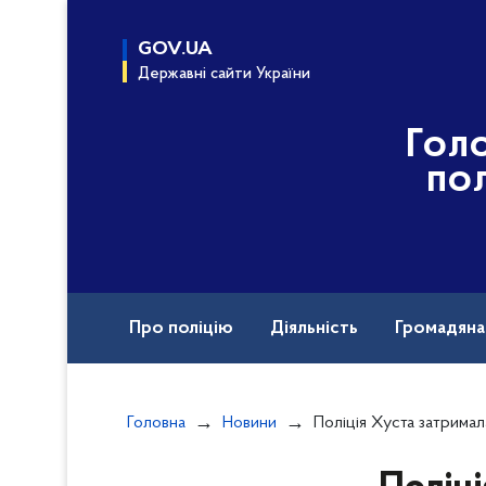
до
основного
GOV.UA
вмісту
Державні сайти України
Гол
пол
Про поліцію
Діяльність
Громадян
Воєнні злочини рф
Головна
Новини
Поліція Хуста затримала раніше судимого зловмисн