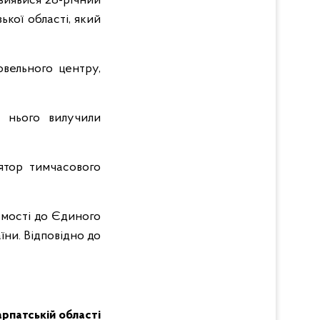
виявися 28-річний
кої області, який
овельного центру,
У нього вилучили
лятор тимчасового
омості до Єдиного
їни. Відповідно до
карпатській області