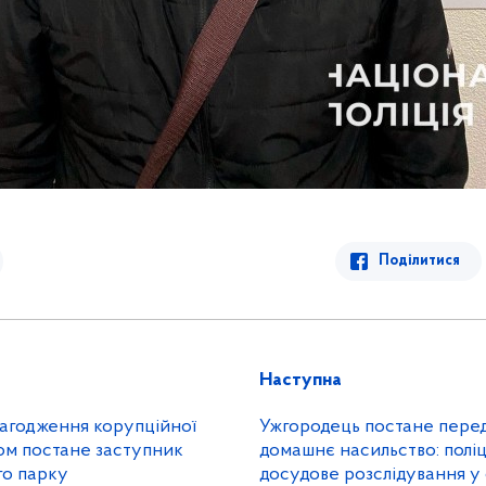
Поділитися
Наступна
лагодження корупційної
Ужгородець постане перед
ом постане заступник
домашнє насильство: поліц
го парку
досудове розслідування у 