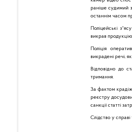
камер відео спос
раніше судимий з
останнім часом п
Поліцейські зʼяс
викрав продукцію 
Поліція операти
викрадені речі, я
Відповідно до ст
тримання.
За фактом крадіж
реєстру досудових
санкції статті за
Слідство у справі