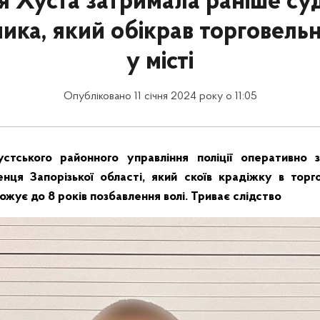
ія Хуста затримала раніше су
ика, який обікрав торговель
у місті
Опубліковано 11 січня 2024 року о 11:05
устського районного управління поліції оперативно 
ця Запорізької області, який скоїв крадіжку в торг
жує до 8 років позбавлення волі. Триває слідство