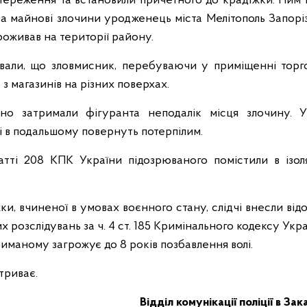
тереження та встановили причетного до крадіжки. Ним 
а майнові злочини уродженець міста Мелітополь Запорізь
роживав на території району.
ували, що зловмисник, перебуваючи у приміщенні торг
з магазинів на різних поверхах.
вно затримали фігуранта неподалік місця злочину. 
кі в подальшому повернуть потерпілим.
атті 208 КПК України підозрюваного помістили в ізо
ки, вчиненої в умовах воєнного стану, слідчі внесли від
 розслідувань за ч. 4 ст. 185 Кримінального кодексу Укра
триманому загрожує до 8 років позбавлення волі.
 триває.
Відділ комунікації поліції в За