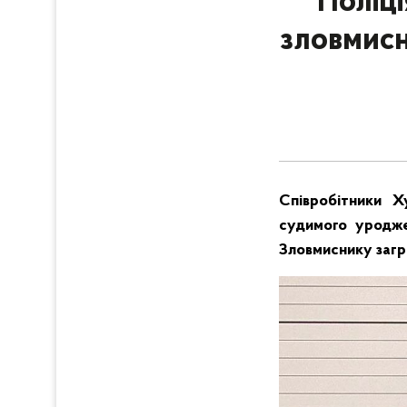
Поліц
зловмисн
Співробітники Х
судимого уроджен
Зловмиснику загро