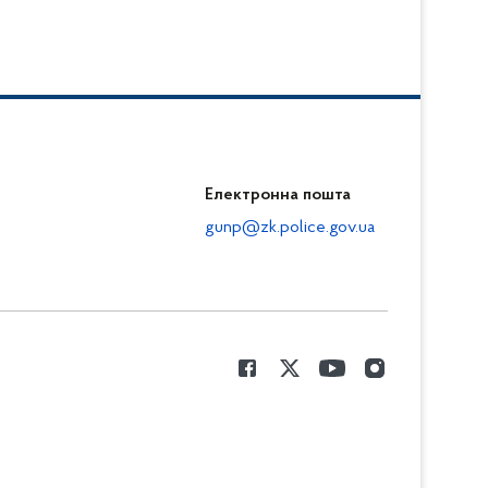
Електронна пошта
gunp@zk.police.gov.ua