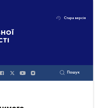
Стара версія
ьної
сті
Пошук