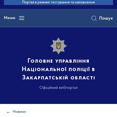
до
Портал в режимі тестування та наповнення
основного
вмісту
Меню
Пошук
Головне управління
Національної поліції в
Закарпатській області
Офіційний вебпортал
Новини