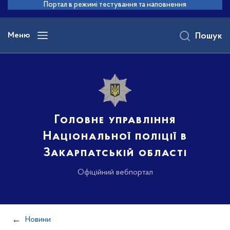
до
Портал в режимі тестування та наповнення
основного
вмісту
Меню
Пошук
Головне управління
Національної поліції в
Закарпатській області
Офіційний вебпортал
Новини