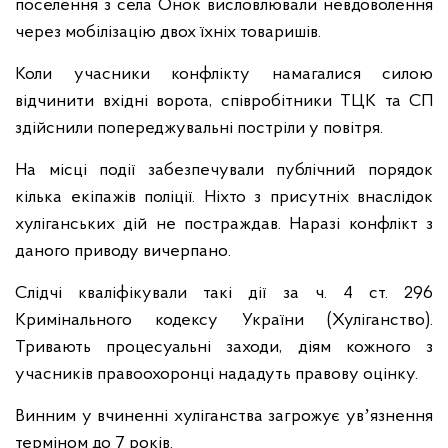
поселення з села Онок висловлювали невдоволення
через мобілізацію двох їхніх товаришів.
Коли учасники конфлікту намагалися силою
відчинити вхідні ворота, співробітники ТЦК та СП
здійснили попереджувальні постріли у повітря.
На місці події забезпечували публічний порядок
кілька екіпажів поліції. Ніхто з присутніх внаслідок
хуліганських дій не постраждав. Наразі конфлікт з
даного приводу вичерпано.
Слідчі кваліфікували такі дії за ч. 4 ст. 296
Кримінального кодексу України (Хуліганство).
Тривають процесуальні заходи, діям кожного з
учасників правоохоронці нададуть правову оцінку.
Винним у вчиненні хуліганства загрожує увʼязнення
терміном до 7 років.