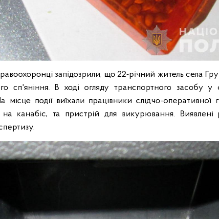
правоохоронці запідозрили, що 22-річний житель села Гр
го сп'яніння. В ході огляду транспортного засобу у 
На місце події виїхали працівники слідчо-оперативної г
 на канабіс, та пристрій для викурювання. Виявлені 
спертизу.