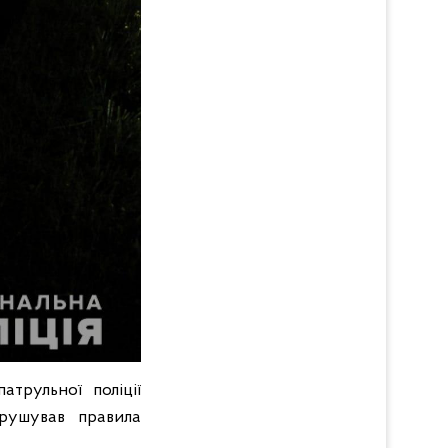
трульної поліції
орушував правила