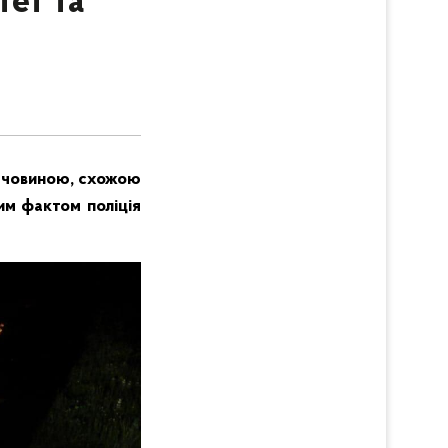
тет та
речовиною, схожою
им фактом поліція