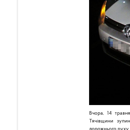
Вчора, 14 травн
Тячівщини зупин
дорожнього руху