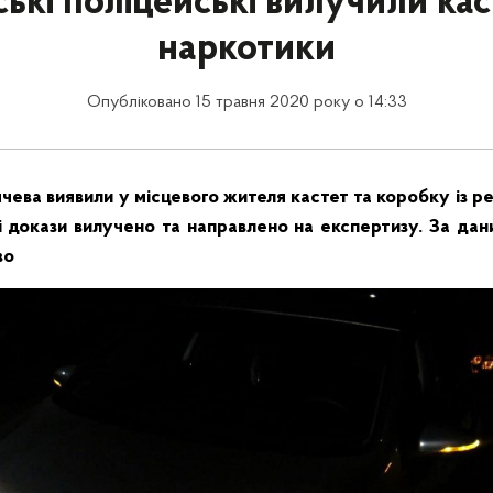
ські поліцейські вилучили кас
наркотики
Опубліковано 15 травня 2020 року о 14:33
чева виявили у місцевого жителя кастет та коробку із 
ві докази вилучено та направлено на експертизу. За дан
во