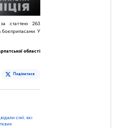
 за статтею 263
а боєприпасами. У
карпатської області
Поділитися
ідали сім’ї, які
тєвих