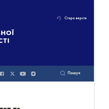
Стара версія
ьної
сті
Пошук