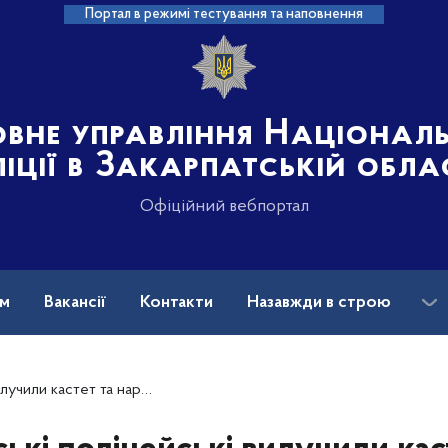
Портал в режимі тестування та наповнення
овне управління Націонал
іції в Закарпатській обла
Офіційний вебпортал
ам
Вакансії
Контакти
Назавжди в строю
чили кастет та наркотики