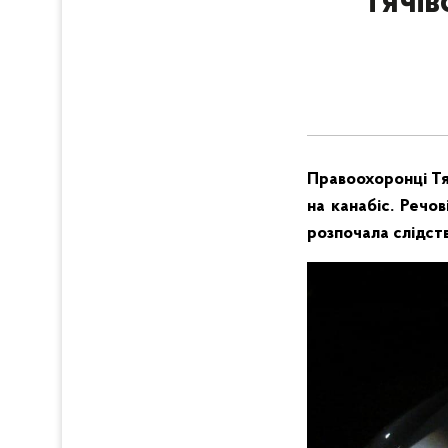
Тячів
Правоохоронці Тя
на канабіс. Речо
розпочала слідст