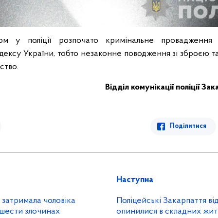
м у поліції розпочато кримінальне провадження
дексу України, тобто незаконне поводження зі зброєю т
ство.
Відділ комунікації поліції За
Поділитися
Наступна
 затримала чоловіка
Поліцейські Закарпаття відв
 шести злочинах
опинилися в складних жит