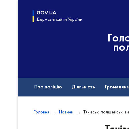
до
основного
GOV.UA
вмісту
Державні сайти України
Гол
пол
Про поліцію
Діяльність
Громадян
Воєнні злочини рф
Головна
Новини
Тячівські поліцейські вилу