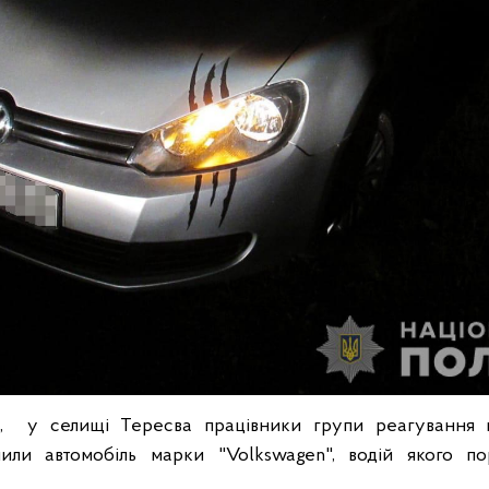
я, у селищі Тересва працівники групи реагування па
или автомобіль марки "Volkswagen", водій якого п
.