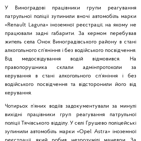
У Виноградові працівники групи реагування
патрульної поліції зупинили вночі автомобіль марки
«Rеnault Lаguna» іноземної реєстрації, на якому не
працювали задні габарити. За кермом перебував
житель села Онок Виноградівського району в стані
алкогольного сп’яніння і без водійського посвідчення.
Від медосвідування водій відмовився. На
правопорушника склали адмінпротоколи за
керування в стані алкогольного сп’яніння і без
водійського посвідчення та відсторонили його від
керування.
Чотирьох п’яних водіїв задокументували за минулі
вихідні працівники груп реагування патрульної
поліції Тячівського відділу. У селі Грушево поліцейські
зупинили автомобіль марки «Оpеl Аstrа» іноземної
реєстрації, який робив незрозумілі маневри. За