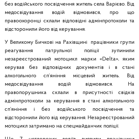
без водійського посвідчення житель села Варієво. Від
медосвідування водій відмовився, про що
правоохоронці склали відповідні адмінпротоколи та
відсторонили його від керування.
У Великому Бичкові на Рахівщині працівники групи
реагування патрульної поліції зупинили
незареєстрований мотоцикл марки «Dеltа», яким
керував без відповідних документів і в стані
алкогольного сп’яніння місцевий житель. Від
медосвідування водій відмовився. На
правопорушника склали в присутності свідків
адмінпротоколи за керування в стані алкогольного
сп’яніння і без водійського посвідчення та
відсторонили його від керування. Незареєстрований
мотоцикл затримано на спецмайданчик поліції.