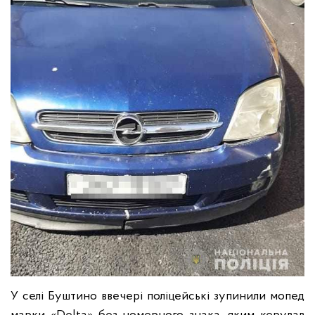
У селі Буштино ввечері поліцейські зупинили мопед