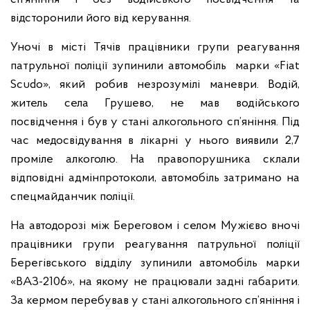
відсторонили його від керування.
Уночі в місті Тячів працівники групи реагування
патрульної поліції зупинили автомобіль марки «Fіаt
Scudо», який робив незрозумілі маневри. Водій,
житель села Грушево, не мав водійського
посвідчення і був у стані алкогольного сп’яніння. Під
час медосвідування в лікарні у нього виявили 2,7
проміле алкоголю. На правопорушника склали
відповідні адмінпротоколи, автомобіль затримано на
спецмайданчик поліції.
На автодорозі між Береговом і селом Мужієво вночі
працівники групи реагування патрульної поліції
Берегівського відділу зупинили автомобіль марки
«ВАЗ-2106», на якому не працювали задні габарити.
За кермом перебував у стані алкогольного сп’яніння і