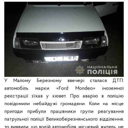
У Малому Березному ввечері сталася ДТП:
автомобіль марки «Fоrd Mоndео» іноземної
реєстрації з’їхав у кювет. Про аварію в поліцію
повідомили небайдужі громадяни. Коли на місце
пригоди прибули працівники групи реагування
патрульної поліції Великоберезнянського відділення,
то виявили, що водій автомобіля, місцевий житель, не