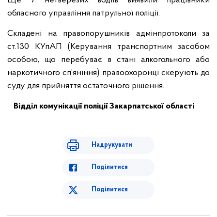
Ще 7 нетверезих водіїв виявили працівники
обласного управління патрульної поліції.
Складені на правопорушників адмінпротоколи за
ст.130 КУпАП (Керування транспортним засобом
особою, що перебуває в стані алкогольного або
наркотичного сп’яніння) правоохоронці скерують до
суду для прийняття остаточного рішення.
Відділ комунікації поліції Закарпатської області
Надрукувати
Поділитися
Поділитися