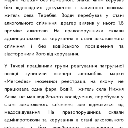
марки «Dеlta» без номерного знака, яким керував
без відповідних документів і захисного шолома
житель села Теребля. Водій перебував у стані
алкогольного сп’яніння, драгер виявив у нього 1,8
проміле алкоголю. На правопорушника склали
адмінпротоколи за керування в стані алкогольного
сп’яніння і без водійського посвідчення та
відсторонили його від керування.
У Тячеві працівники групи реагування патрульної
поліції зупинили ввечері автомобіль марки
«Меrсedes» іноземної реєстрації, на якому не
працювала одна фара. Водій, житель села Нижня
Апша, не мав водійського посвідчення, перебував у
стані алкогольного сп’яніння, але відмовився від
медосвідування. На правопорушника склали
адмінпротоколи за керування в стані алкогольного
сп’яніння і без водійського посвідчення та