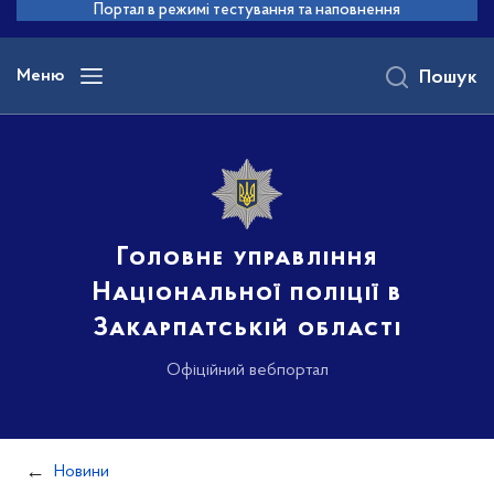
до
Портал в режимі тестування та наповнення
основного
вмісту
Меню
Пошук
Головне управління
Національної поліції в
Закарпатській області
Офіційний вебпортал
Новини