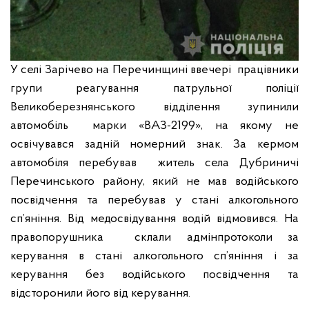
У селі Зарічево на Перечинщині ввечері працівники
групи реагування патрульної поліції
Великоберезнянського відділення зупинили
автомобіль марки «ВАЗ-2199», на якому не
освічувався задній номерний знак. За кермом
автомобіля перебував житель села Дубриничі
Перечинського району, який не мав водійського
посвідчення та перебував у стані алкогольного
сп’яніння. Від медосвідування водій відмовився. На
правопорушника склали адмінпротоколи за
керування в стані алкогольного сп’яніння і за
керування без водійського посвідчення та
відсторонили його від керування.