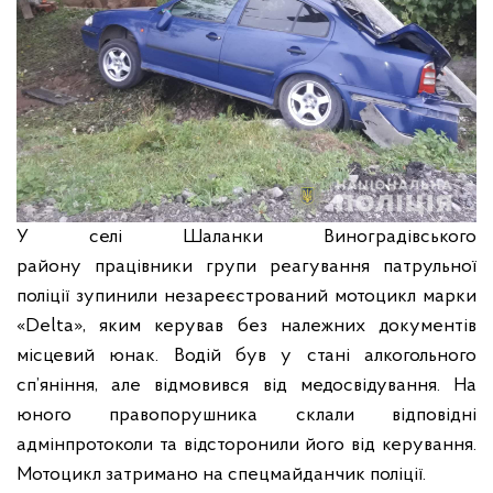
У селі Шаланки Виноградівського
району працівники групи реагування патрульної
поліції зупинили незареєстрований мотоцикл марки
«Dеltа», яким керував без належних документів
місцевий юнак. Водій був у стані алкогольного
сп’яніння, але відмовився від медосвідування. На
юного правопорушника склали відповідні
адмінпротоколи та відсторонили його від керування.
Мотоцикл затримано на спецмайданчик поліції.