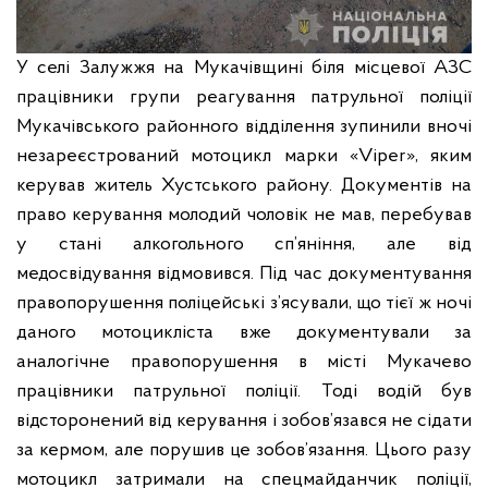
У селі Залужжя на Мукачівщині біля місцевої АЗС
працівники групи реагування патрульної поліції
Мукачівського районного відділення зупинили вночі
незареєстрований мотоцикл марки «Vірer», яким
керував житель Хустського району. Документів на
право керування молодий чоловік не мав, перебував
у стані алкогольного сп’яніння, але від
медосвідування відмовився. Під час документування
правопорушення поліцейські з’ясували, що тієї ж ночі
даного мотоцикліста вже документували за
аналогічне правопорушення в місті Мукачево
працівники патрульної поліції. Тоді водій був
відсторонений від керування і зобов’язався не сідати
за кермом, але порушив це зобов’язання. Цього разу
мотоцикл затримали на спецмайданчик поліції,