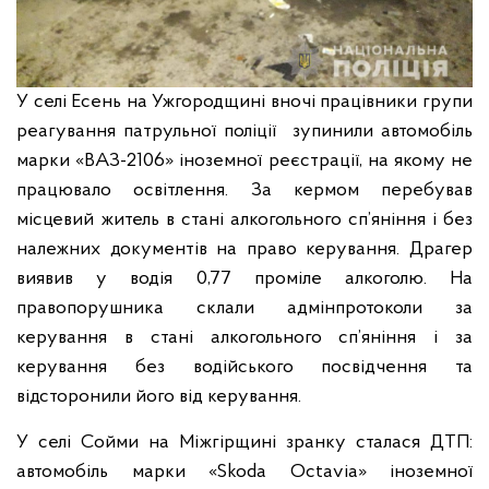
У селі Есень на Ужгородщині вночі працівники групи
реагування патрульної поліції зупинили автомобіль
марки «ВАЗ-2106» іноземної реєстрації, на якому не
працювало освітлення. За кермом перебував
місцевий житель в стані алкогольного сп’яніння і без
належних документів на право керування. Драгер
виявив у водія 0,77 проміле алкоголю. На
правопорушника склали адмінпротоколи за
керування в стані алкогольного сп’яніння і за
керування без водійського посвідчення та
відсторонили його від керування.
У селі Сойми на Міжгірщині зранку сталася ДТП:
автомобіль марки «Skoda Оctаvіa» іноземної