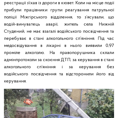
реєстрації з’їхав із дороги в кювет. Коли на місце події
прибули працівники групи реагування патрульної
поліції Міжгірського відділення, то з’ясували, що
водій-винуватець аварії, житель села Нижній
Студений, не має взагалі водійського посвідчення та
перебуває в стані алкогольного сп’яніння. Під час
медосвідування в лікарні в нього виявили 0,97
проміле алкоголю. На правопорушника склали
адмінпротоколи за скоєння ДТП, за керування в стані
алкогольного сп’яніння і за керування без
водійського посвідчення та відсторонили його від
керування.