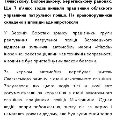
Тячівському, Воловецькому, Берегівському районах.
Ще 7 п’яних водіїв виявили працівники обласного
управління патрульної поліції. На правопорушників
складено відповідні адмінпротоколи
У Верхніх Воротах зранку працівники групи
реагування патрульної поліції Воловецького
відділення зупинили автомобіль марки «Маzdа»
іноземної реєстрації, який мав технічні несправності,
а водій не був пристебнутий паском безпеки.
За кермом автомобіля перебував житель
Свалявського району в стані алкогольного сп’яніння.
З’ясувалося, що цього водія тієї ж ночі вже
документували за керування в стані алкогольного
сп’яніння працівники поліції Міжгірщини. Однак
водій, попри зобов’язання, знову сів за кермо і
намагався доїхати додому, але був зупинений тепер