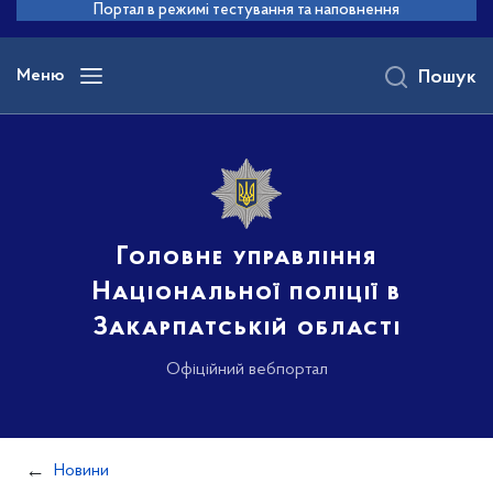
до
Портал в режимі тестування та наповнення
основного
вмісту
Меню
Пошук
Головне управління
Національної поліції в
Закарпатській області
Офіційний вебпортал
Новини