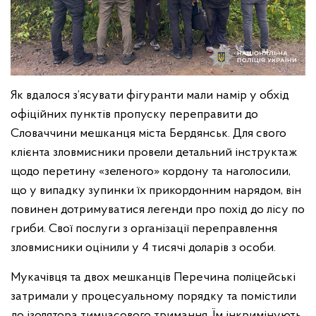
Як вдалося з’ясувати фігуранти мали намір у обхід
офіційних пунктів пропуску переправити до
Словаччини мешканця міста Бердянськ. Для свого
клієнта зловмисники провели детальний інструктаж
щодо перетину «зеленого» кордону та наголосили,
що у випадку зупинки їх прикордонним нарядом, він
повинен дотримуватися легенди про похід до лісу по
гриби. Свої послуги з організації переправлення
зловмисники оцінили у 4 тисячі доларів з особи.
Мукачівця та двох мешканців Перечина поліцейські
затримали у процесуальному порядку та помістили
до ізолятора тимчасового тримання. Їм інкримінують