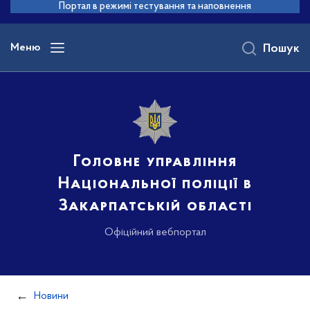
до
Портал в режимі тестування та наповнення
основного
вмісту
Меню
Пошук
Головне управління
Національної поліції в
Закарпатській області
Офіційний вебпортал
Новини