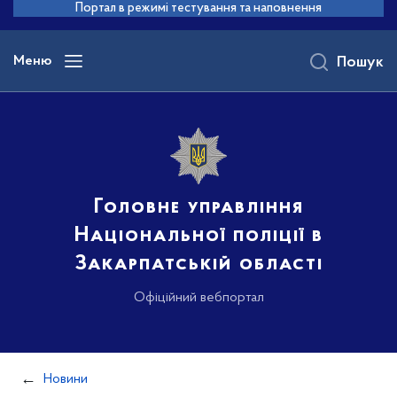
до
Портал в режимі тестування та наповнення
основного
вмісту
Меню
Пошук
Головне управління
Національної поліції в
Закарпатській області
Офіційний вебпортал
Новини