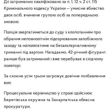
Дії затриманих кваліфіковано за п. 1, 12 ч. 2 ст. 115
Кримінального кодексу України — умисне вбивство
двох осіб, вчинене групою осіб за попередньою
змовою.
Поліція звертатиметься до суду з клопотанням про
обрання неповнолітнім підозрюваним запобіжного
заходу та наполягатиме на безальтернативному
триманні під вартою. Нагадаємо, 42-річний фігурант
раніше був затриманий і вже перебуває в слідчому
ізоляторі.
За скоєне усім трьом загрожує довічне позбавлення
волі.
Процесуальне керівництво у справі здійснює
Берегівська окружна та Закарпатська обласна
прокуратури.