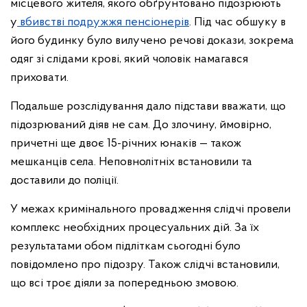
місцевого жителя, якого обґрунтовано підозрюють
у
вбивстві подружжя пенсіонерів
. Під час обшуку в
його будинку було вилучено речові докази, зокрема
одяг зі слідами крові, який чоловік намагався
приховати.
Подальше розслідування дало підстави вважати, що
підозрюваний діяв не сам. До злочину, ймовірно,
причетні ще двоє 15-річних юнаків — також
мешканців села. Неповнолітніх встановили та
доставили до поліції.
У межах кримінального провадження слідчі провели
комплекс необхідних процесуальних дій. За їх
результатами обом підліткам сьогодні було
повідомлено про підозру. Також слідчі встановили,
що всі троє діяли за попередньою змовою.